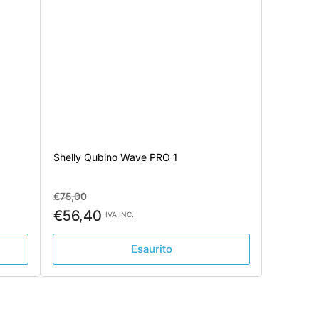
Shelly Qubino Wave PRO 1
Prezzo
Prezzo
€75,00
standard
di
€56,40
IVA INC.
vendita
Esaurito