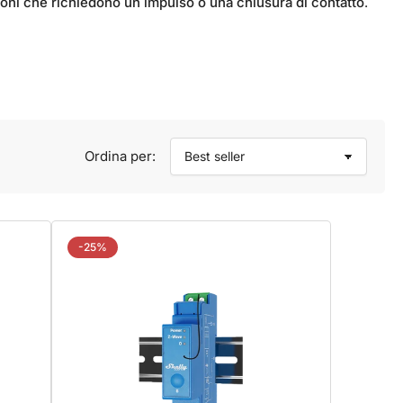
azioni che richiedono un impulso o una chiusura di contatto
.
Ordina per:
-25%