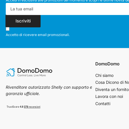
Accedi in esclusiva alle promozioni del momento e scopri le ultime novità de
La
tua
email
Iscriviti
Accetto di ricevere email promozionali.
DomoDomo
Chi siamo
Cosa Dicono di N
Rivenditore autorizzato Shelly con supporto e
Diventa un fornito
garanzia ufficiale.
Lavora con noi
Contatti