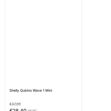
Shelly Qubino Wave 1 Mini
Prezzo
Prezzo
€37,00
standard
di
€28,40
IVA INC.