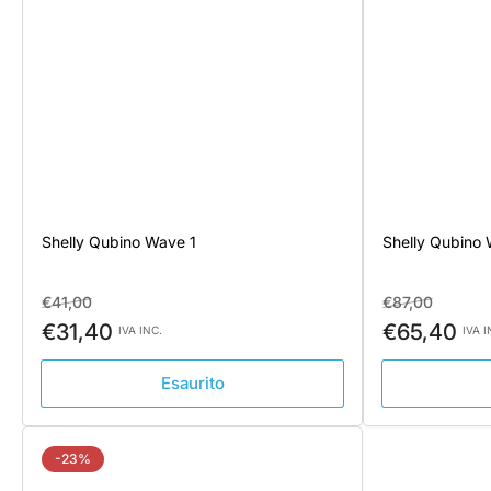
Shelly Qubino Wave 1
Shelly Qubino
Prezzo
Prezzo
Prezzo
Prezzo
€41,00
€87,00
standard
di
standard
di
€31,40
€65,40
IVA INC.
IVA I
vendita
vendita
Esaurito
-23%