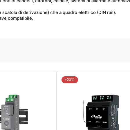
stione di
cancelli, citofoni, caldaie, sistemi di allarme e autom
in scatola di derivazione)
che
a quadro elettrico (DIN rail)
.
ve compatibile
.
-23%