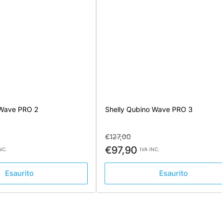
 Wave PRO 2
Shelly Qubino Wave PRO 3
Prezzo
Prezzo
€127,00
standard
di
€97,90
NC.
IVA INC.
vendita
Esaurito
Esaurito