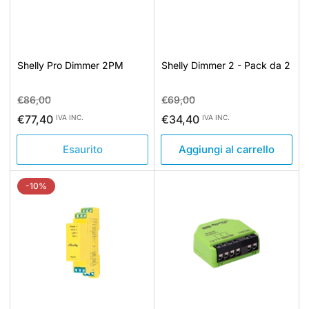
Shelly Pro Dimmer 2PM
Shelly Dimmer 2 - Pack da 2
Prezzo
Prezzo
Prezzo
Prezzo
€86,00
€69,00
standard
di
standard
di
€77,40
€34,40
IVA INC.
IVA INC.
vendita
vendita
Esaurito
Aggiungi al carrello
-10%