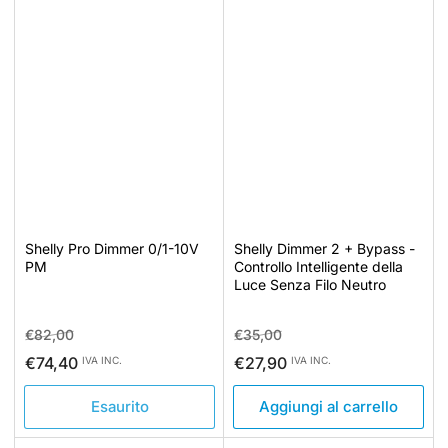
Shelly Pro Dimmer 0/1-10V
Shelly Dimmer 2 + Bypass -
PM
Controllo Intelligente della
Luce Senza Filo Neutro
Prezzo
Prezzo
Prezzo
Prezzo
€82,00
€35,00
standard
di
standard
di
€74,40
€27,90
IVA INC.
IVA INC.
vendita
vendita
Esaurito
Aggiungi al carrello