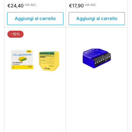
standard
di
standard
di
€24,40
€17,90
IVA INC.
IVA INC.
vendita
vendita
Aggiungi al carrello
Aggiungi al carrello
-10%