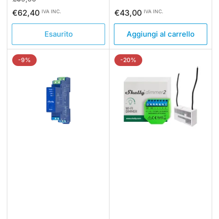
standard
di
Prezzo
€62,40
€43,00
IVA INC.
IVA INC.
vendita
standard
Esaurito
Aggiungi al carrello
-9%
-20%