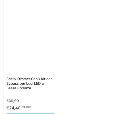
Shelly Dimmer Gen3 Kit con
Bypass per Luci LED a
Bassa Potenza
Prezzo
Prezzo
€30,00
standard
di
€24,40
IVA INC.
vendita