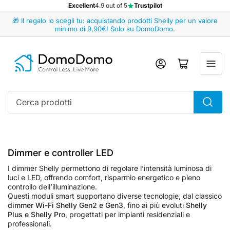
Excellent
4.9 out of 5
Trustpilot
🎁 Il regalo lo scegli tu: acquistando prodotti Shelly per un valore
minimo di 9,90€! Solo su DomoDomo.
Accedi
Apri il mini carrello
Cerca
prodotti
Dimmer e controller LED
I dimmer Shelly permettono di regolare l’intensità luminosa di
luci e LED, offrendo comfort, risparmio energetico e pieno
controllo dell’illuminazione.
Questi moduli smart supportano diverse tecnologie, dal classico
dimmer Wi-Fi Shelly Gen2 e Gen3
, fino ai più evoluti
Shelly
Plus e Shelly Pro
, progettati per impianti residenziali e
professionali.