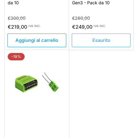
da 10
Gen3 - Pack da 10
Prezzo
Prezzo
Prezzo
Prezzo
€300,00
€260,00
standard
di
standard
di
€219,00
€249,00
IVA INC.
IVA INC.
vendita
vendita
Aggiungi al carrello
Esaurito
-19%