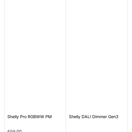
Shelly Pro RGBWW PM
Shelly DALI Dimmer Gen3
Prezzo
Prezzo
€69,00