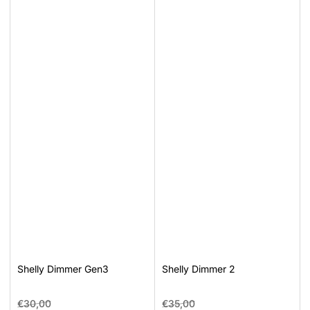
Shelly Dimmer Gen3
Shelly Dimmer 2
Prezzo
Prezzo
Prezzo
Prezzo
€30,00
€35,00