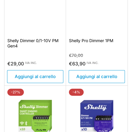
Shelly Dimmer 0/1-10V PM
Shelly Pro Dimmer 1PM
Gen4
Prezzo
Prezzo
€70,00
standard
di
Prezzo
€29,00
€63,90
IVA INC.
IVA INC.
vendita
standard
Aggiungi al carrello
Aggiungi al carrello
-27%
-4%