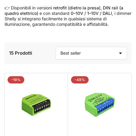
👉 Disponibili in versioni
retrofit (dietro la presa)
,
DIN rail (a
quadro elettrico)
e con standard
0–10V / 1–10V / DALI
, i dimmer
Shelly si integrano facilmente in qualsiasi sistema di
illuminazione, garantendo compatibilità e affidabilità.
15 Prodotti
O
r
d
i
n
-19%
-49%
a
p
e
r
: