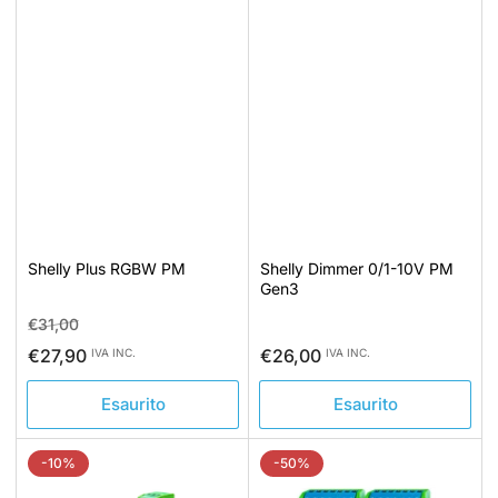
Shelly Plus RGBW PM
Shelly Dimmer 0/1-10V PM
Gen3
Prezzo
Prezzo
€31,00
standard
di
Prezzo
€27,90
€26,00
IVA INC.
IVA INC.
vendita
standard
Esaurito
Esaurito
-10%
-50%