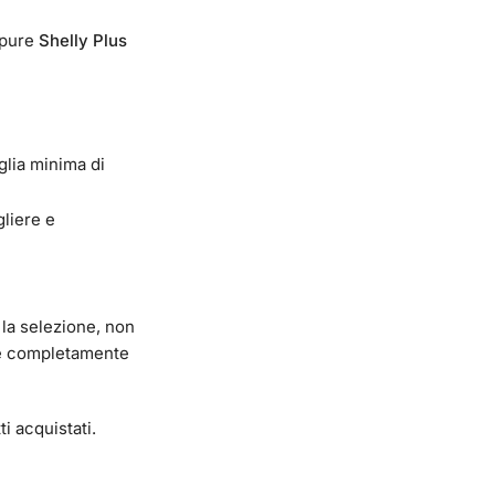
pure
Shelly Plus
glia minima di
gliere e
 la selezione, non
are completamente
i acquistati.