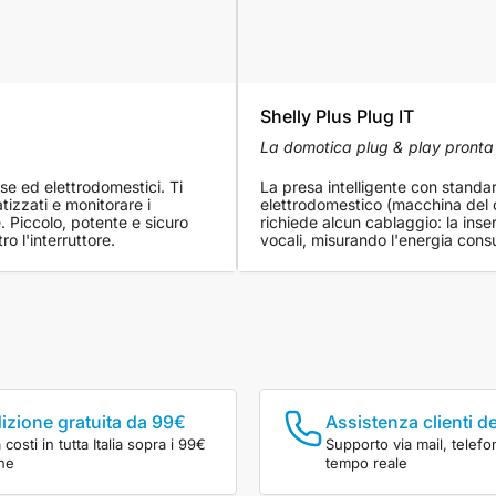
Shelly Plus Plug IT
La domotica plug & play pronta 
se ed elettrodomestici. Ti
La presa intelligente con standa
tizzati e monitorare i
elettrodomestico (macchina del c
. Piccolo, potente e sicuro
richiede alcun cablaggio: la inse
o l'interruttore.
vocali, misurando l'energia consu
izione gratuita da 99€
Assistenza clienti d
costi in tutta Italia sopra i 99€
Supporto via mail, telefo
ine
tempo reale