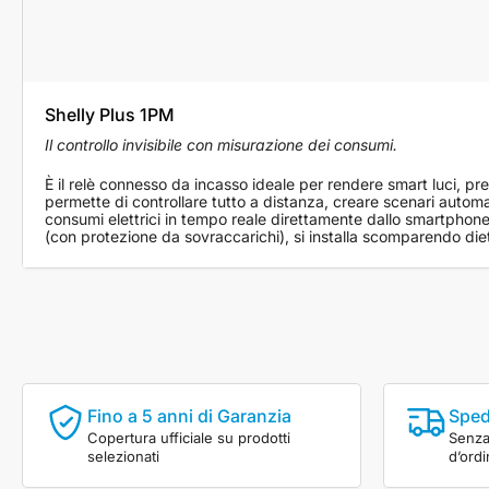
Shelly
Shelly Plus 1PM
Plus
1PM
Il controllo invisibile con misurazione dei consumi.
È il relè connesso da incasso ideale per rendere smart luci, pre
permette di controllare tutto a distanza, creare scenari automa
consumi elettrici in tempo reale direttamente dallo smartphone
(con protezione da sovraccarichi), si installa scomparendo dietr
Fino a 5 anni di Garanzia
Sped
Copertura ufficiale su prodotti
Senza 
selezionati
d’ord