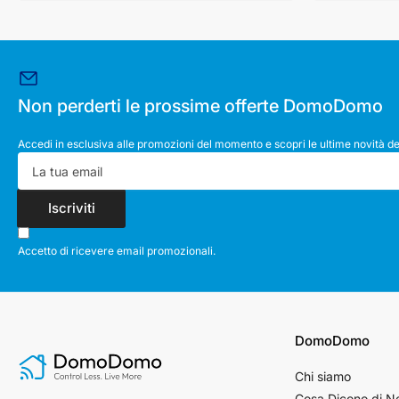
Non perderti le prossime offerte DomoDomo
Accedi in esclusiva alle promozioni del momento e scopri le ultime novità de
La
tua
email
Iscriviti
Accetto di ricevere email promozionali.
DomoDomo
Chi siamo
Cosa Dicono di N