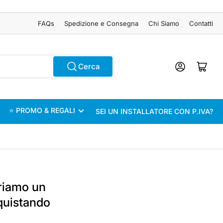
FAQs
Spedizione e Consegna
Chi Siamo
Contatti
Accedi
Apri il mini carrel
Cerca
⭐ PROMO & REGALI
SEI UN INSTALLATORE CON P.IVA?
friamo un
cquistando