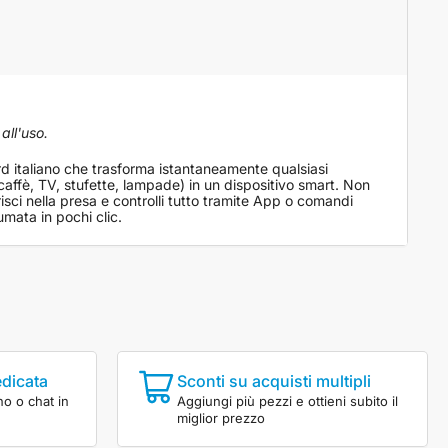
Shelly
Plus
Plug
all'uso.
IT
rd italiano che trasforma istantaneamente qualsiasi
affè, TV, stufette, lampade) in un dispositivo smart. Non
risci nella presa e controlli tutto tramite App o comandi
mata in pochi clic.
edicata
Sconti su acquisti multipli
no o chat in
Aggiungi più pezzi e ottieni subito il
miglior prezzo