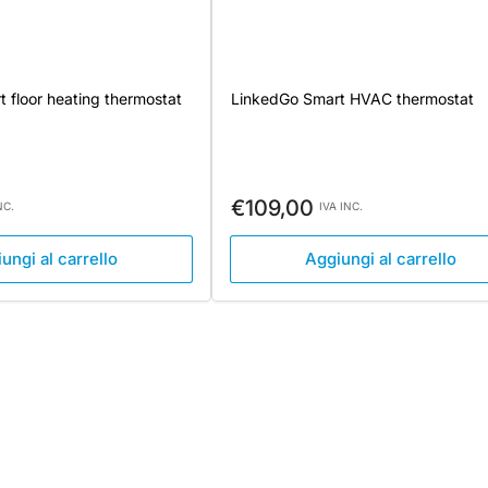
 floor heating thermostat
LinkedGo Smart HVAC thermostat
Prezzo
€109,00
NC.
IVA INC.
standard
ungi al carrello
Aggiungi al carrello