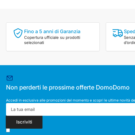
Fino a 5 anni di Garanzia
Sped
Copertura ufficiale su prodotti
Senza 
selezionati
d’ord
Non perderti le prossime offerte DomoDomo
Accedi in esclusiva alle promozioni del momento e scopri le ultime novità de
La
tua
email
Iscriviti