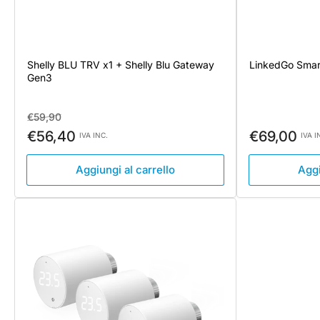
Shelly BLU TRV x1 + Shelly Blu Gateway
LinkedGo Smart
Gen3
Prezzo
Prezzo
€59,90
standard
di
Prezzo
€56,40
€69,00
IVA INC.
IVA I
vendita
standard
Aggiungi al carrello
Aggi