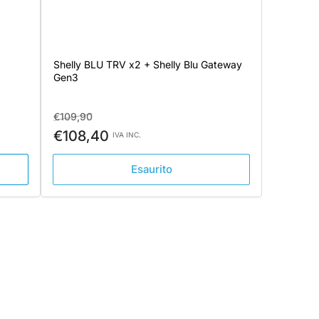
Shelly BLU TRV x2 + Shelly Blu Gateway
Gen3
Prezzo
Prezzo
€109,90
standard
di
€108,40
IVA INC.
vendita
Esaurito