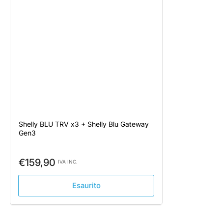
Shelly BLU TRV x3 + Shelly Blu Gateway
Gen3
Prezzo
€159,90
IVA INC.
standard
Esaurito