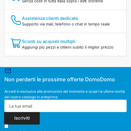
Senza costi in tutta Italia sopra i 99€ d’ordine
Assistenza clienti dedicata
Supporto via mail, telefono o chat in tempo reale
Sconti su acquisti multipli
Aggiungi più pezzi e ottieni subito il miglior prezzo
Non perderti le prossime offerte DomoDomo
Accedi in esclusiva alle promozioni del momento e scopri le ultime novità
del nostro catalogo in anteprima.
La
tua
email
Iscriviti