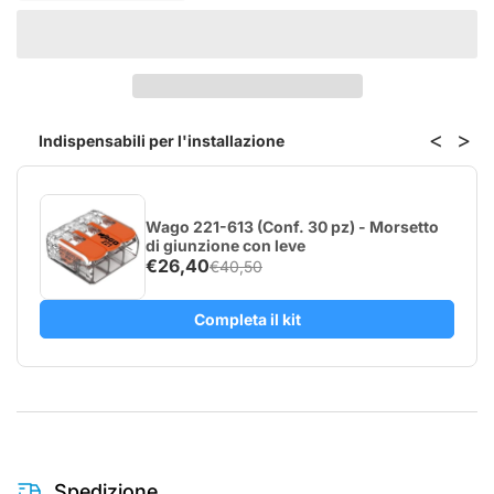
quantità
quantità
per
per
LOQED
LOQED
Power
Power
Kit
Kit
–
–
<
>
Indispensabili per l'installazione
Alimentatore
Alimentatore
con
con
batterie
batterie
ricaricabili
ricaricabili
Wago 221-613 (Conf. 30 pz) - Morsetto
per
per
di giunzione con leve
LOQED
LOQED
€26,40
€40,50
Touch
Touch
Smart
Smart
Completa il kit
Lock
Lock
Spedizione