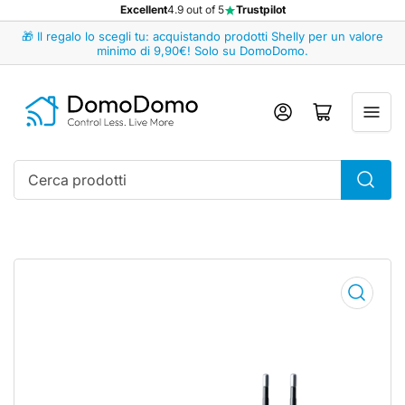
Excellent
4.9 out of 5
Trustpilot
🎁 Il regalo lo scegli tu: acquistando prodotti Shelly per un valore
minimo di 9,90€! Solo su DomoDomo.
Accedi
Apri il mini carrello
Cerca
prodotti