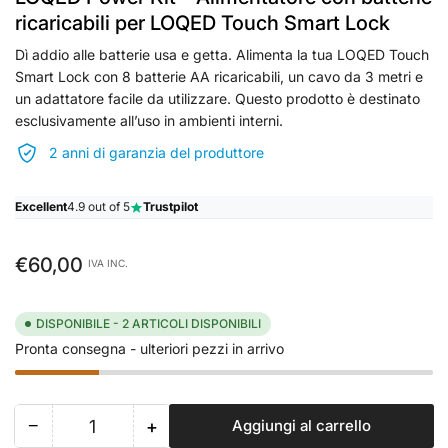
ricaricabili per LOQED Touch Smart Lock
Dì addio alle batterie usa e getta. Alimenta la tua LOQED Touch
Smart Lock con 8 batterie AA ricaricabili, un cavo da 3 metri e
un adattatore facile da utilizzare. Questo prodotto è destinato
esclusivamente all’uso in ambienti interni.
2 anni di garanzia del produttore
Excellent
4.9 out of 5
Trustpilot
Prezzo
€60,00
IVA INC.
standard
DISPONIBILE - 2 ARTICOLI DISPONIBILI
Pronta consegna - ulteriori pezzi in arrivo
−
+
Aggiungi al carrello
Quantità
Riduci
Aumenta