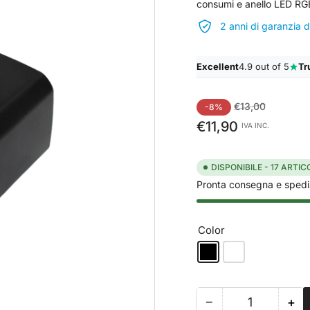
consumi e anello LED RGB
2 anni di garanzia 
Excellent
4.9 out of 5
Tr
Prezzo
Prezzo
€13,00
-8%
standard
di
€11,90
IVA INC.
vendita
DISPONIBILE - 17 ARTICO
Pronta consegna e spedi
Color
−
+
Quantità
Riduci
Au