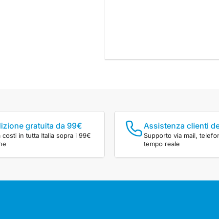
izione gratuita da 99€
Assistenza clienti d
costi in tutta Italia sopra i 99€
Supporto via mail, telefo
ine
tempo reale