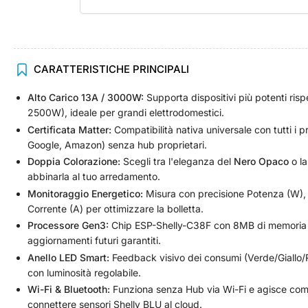
Carica
CARATTERISTICHE PRINCIPALI
immagine
4
Alto Carico 13A / 3000W:
Supporta dispositivi più potenti ris
in
visualizzazione
2500W), ideale per grandi elettrodomestici.
Raccolta
Certificata Matter:
Compatibilità nativa universale con tutti i p
Google, Amazon) senza hub proprietari.
Doppia Colorazione:
Scegli tra l'eleganza del
Nero Opaco
o la
abbinarla al tuo arredamento.
Carica
immagine
Monitoraggio Energetico:
Misura con precisione Potenza (W), 
5
Corrente (A) per ottimizzare la bolletta.
in
visualizzazione
Processore Gen3:
Chip ESP-Shelly-C38F con 8MB di memoria p
Raccolta
aggiornamenti futuri garantiti.
Anello LED Smart:
Feedback visivo dei consumi (Verde/Giallo/
con luminosità regolabile.
Wi-Fi & Bluetooth:
Funziona senza Hub via Wi-Fi e agisce co
Carica
connettere sensori Shelly BLU al cloud.
immagine