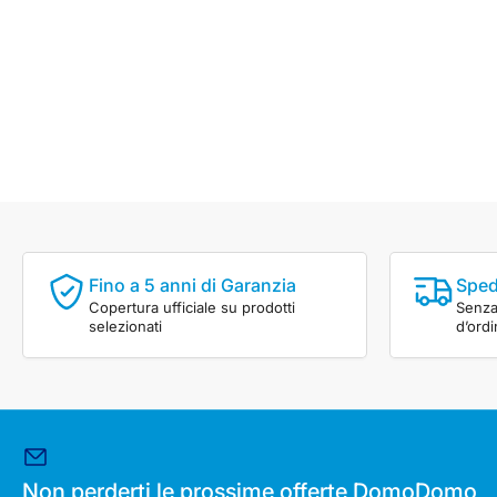
Fino a 5 anni di Garanzia
Sped
Copertura ufficiale su prodotti
Senza 
selezionati
d’ord
Non perderti le prossime offerte DomoDomo