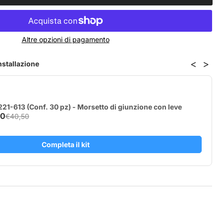
ntità
lly
Altre opzioni di pagamento
g
n3
<
>
installazione
21-613 (Conf. 30 pz) - Morsetto di giunzione con leve
40
€40,50
Completa il kit