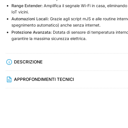
6
Range Extender:
Amplifica il segnale Wi-Fi in casa, eliminando 
in
IoT vicini.
visualizzazione
Raccolta
Automazioni Locali:
Grazie agli script mJS e alle routine inter
spegnimento automatico) anche senza internet.
Protezione Avanzata:
Dotata di sensore di temperatura interno
garantire la massima sicurezza elettrica.
Carica
immagine
7
in
DESCRIZIONE
visualizzazione
Raccolta
APPROFONDIMENTI TECNICI
Carica
immagine
8
in
visualizzazione
Raccolta