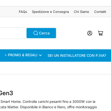
FAQs
Spedizione e Consegna
Chi Siamo
Contatti
Accedi
Apri il mini carrel
Cerca
⭐ PROMO & REGALI
SEI UN INSTALLATORE CON P.IVA?
 Gen3
a Smart Home. Controlla carichi pesanti fino a 3000W con la
ata Matter. Disponibile in Bianco e Nero, offre monitoraggio