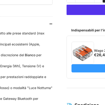
quantità
qua
per
per
Shelly
She
Plug
Plu
M
M
Gen3
Ge
Indispensabili per l'
petto alle prese standard (max
rincipali ecosistemi (Apple,
Wago 2
€26,
 discrezione del
Bianco
per
Energia (Wh), Tensione (V) e
er prestazioni raddoppiate e
Rosso) o modalità "Luce Notturna"
me Gateway Bluetooth per