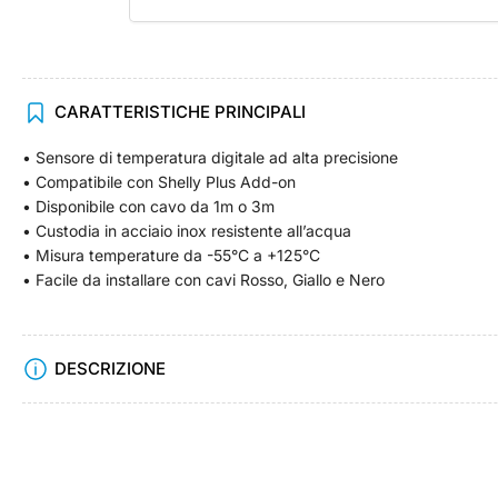
Carica
CARATTERISTICHE PRINCIPALI
immagine
4
• Sensore di temperatura digitale ad alta precisione
in
visualizzazione
• Compatibile con Shelly Plus Add-on
Raccolta
• Disponibile con cavo da 1m o 3m
• Custodia in acciaio inox resistente all’acqua
• Misura temperature da -55°C a +125°C
• Facile da installare con cavi Rosso, Giallo e Nero
DESCRIZIONE