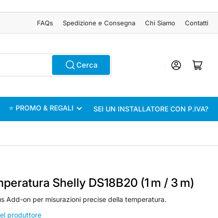
FAQs
Spedizione e Consegna
Chi Siamo
Contatti
Accedi
Apri il mini carrel
Cerca
⭐ PROMO & REGALI
SEI UN INSTALLATORE CON P.IVA?
peratura Shelly DS18B20 (1 m / 3 m)
lus Add-on per misurazioni precise della temperatura.
del produttore