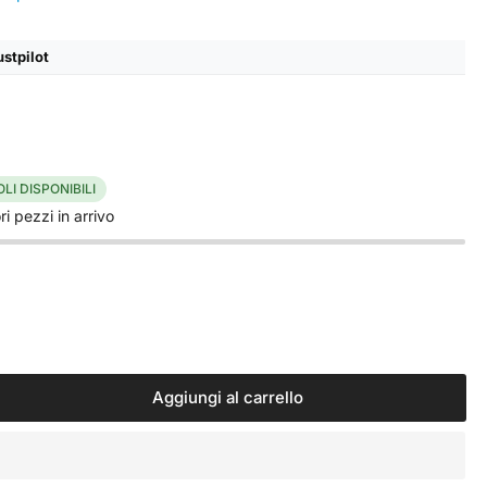
ustpilot
OLI DISPONIBILI
i pezzi in arrivo
Aggiungi al carrello
menta
ntità
nsore