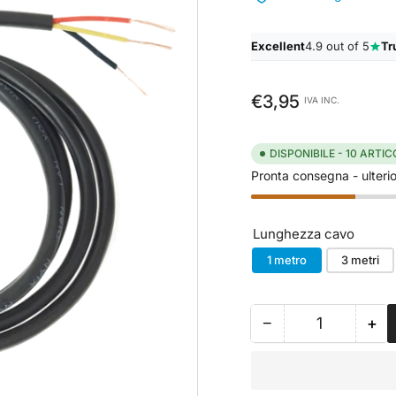
Excellent
4.9 out of 5
Tr
Prezzo
€3,95
IVA INC.
standard
DISPONIBILE - 10 ARTIC
Pronta consegna - ulterior
Lunghezza cavo
1 metro
3 metri
−
+
Quantità
Riduci
Au
quantità
qua
per
per
Sensore
Se