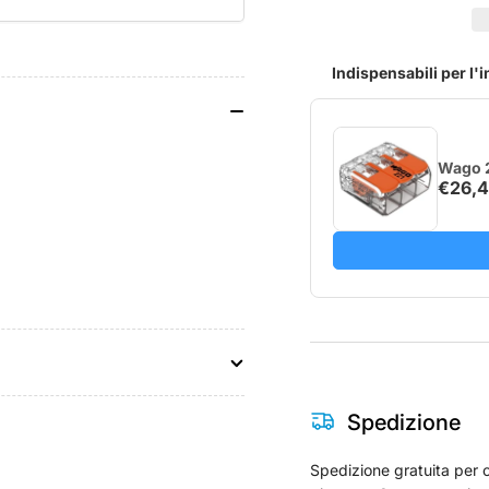
di
di
Temperatura
Te
Shelly
She
Indispensabili per l'
DS18B20
DS
(1 m
(1 
/
/
3 m)
3 m
Wago 2
€26,
Spedizione
Spedizione gratuita per o