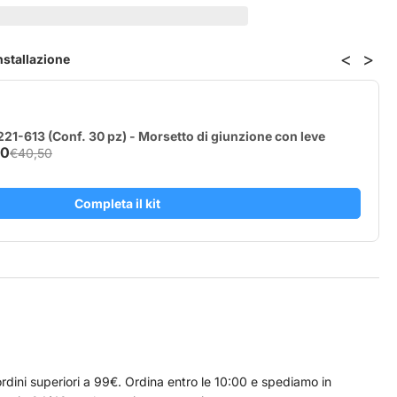
mperatura
lly
<
>
installazione
18B20
m
)
21-613 (Conf. 30 pz) - Morsetto di giunzione con leve
40
€40,50
Completa il kit
rdini superiori a 99€. Ordina entro le 10:00 e spediamo in