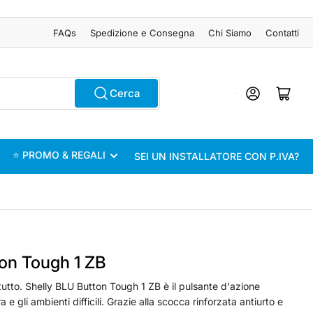
FAQs
Spedizione e Consegna
Chi Siamo
Contatti
Accedi
Apri il mini carrel
Cerca
⭐ PROMO & REGALI
SEI UN INSTALLATORE CON P.IVA?
ton Tough 1 ZB
 tutto. Shelly BLU Button Tough 1 ZB è il pulsante d'azione
 e gli ambienti difficili. Grazie alla scocca rinforzata antiurto e