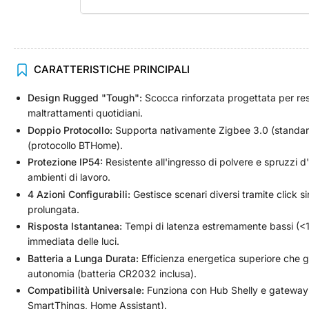
Carica
CARATTERISTICHE PRINCIPALI
immagine
4
Design Rugged "Tough":
Scocca rinforzata progettata per resi
in
visualizzazione
maltrattamenti quotidiani.
Raccolta
Doppio Protocollo:
Supporta nativamente Zigbee 3.0 (standard
(protocollo BTHome).
Protezione IP54:
Resistente all'ingresso di polvere e spruzzi d
ambienti di lavoro.
Carica
4 Azioni Configurabili:
Gestisce scenari diversi tramite click si
immagine
prolungata.
5
in
Risposta Istantanea:
Tempi di latenza estremamente bassi (<1
visualizzazione
immediata delle luci.
Raccolta
Batteria a Lunga Durata:
Efficienza energetica superiore che ga
autonomia (batteria CR2032 inclusa).
Compatibilità Universale:
Funziona con Hub Shelly e gateway Z
SmartThings, Home Assistant).