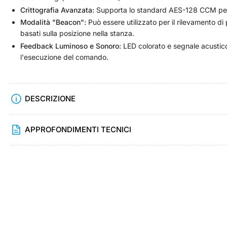
Carica
Crittografia Avanzata:
Supporta lo standard AES-128 CCM per 
immagine
6
Modalità "Beacon":
Può essere utilizzato per il rilevamento di
in
basati sulla posizione nella stanza.
visualizzazione
Raccolta
Feedback Luminoso e Sonoro:
LED colorato e segnale acustico
l'esecuzione del comando.
Carica
DESCRIZIONE
immagine
7
in
visualizzazione
APPROFONDIMENTI TECNICI
Raccolta
Carica
immagine
8
in
visualizzazione
Raccolta