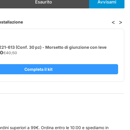
Esaurito
Avvisami
menta
ntità
<
>
installazione
lly
ton
ugh
21-613 (Conf. 30 pz) - Morsetto di giunzione con leve
40
€40,50
Completa il kit
rdini superiori a 99€. Ordina entro le 10:00 e spediamo in