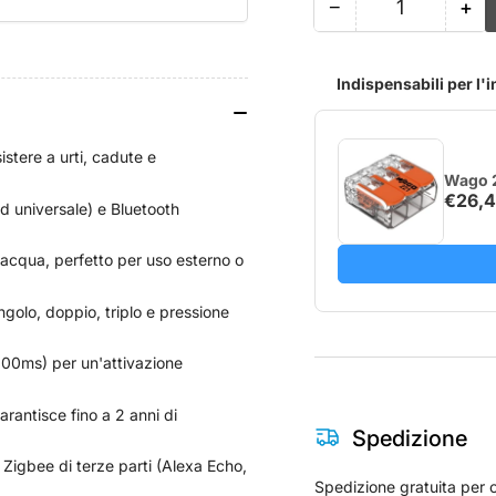
−
+
Quantità
Riduci
Au
quantità
qua
per
per
Indispensabili per l'
Shelly
She
Blu
Blu
Button
But
Tough
To
stere a urti, cadute e
1
1
Wago 2
€26,
ZB
ZB
 universale) e Bluetooth
'acqua, perfetto per uso esterno o
ngolo, doppio, triplo e pressione
00ms) per un'attivazione
rantisce fino a 2 anni di
Spedizione
igbee di terze parti (Alexa Echo,
Spedizione gratuita per o