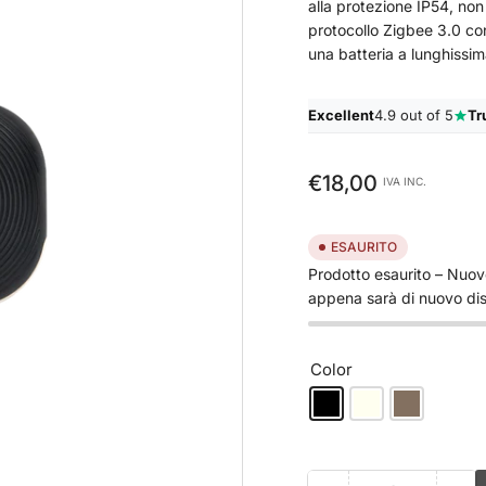
alla protezione IP54, non
protocollo Zigbee 3.0 con
una batteria a lunghissim
Excellent
4.9 out of 5
Tr
Prezzo
€18,00
IVA INC.
standard
ESAURITO
Prodotto esaurito – Nuovo
appena sarà di nuovo dis
Color