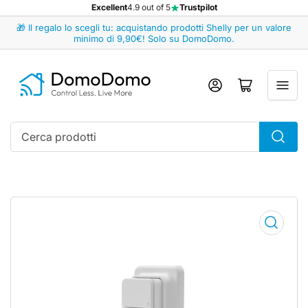
Excellent
4.9 out of 5
Trustpilot
🎁 Il regalo lo scegli tu: acquistando prodotti Shelly per un valore
minimo di 9,90€! Solo su DomoDomo.
Accedi
Apri il mini carrello
Cerca
prodotti