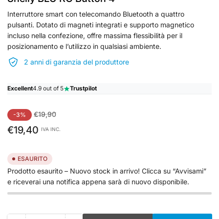
Interruttore smart con telecomando Bluetooth a quattro
pulsanti. Dotato di magneti integrati e supporto magnetico
incluso nella confezione, offre massima flessibilità per il
posizionamento e l’utilizzo in qualsiasi ambiente.
2 anni di garanzia del produttore
Excellent
4.9 out of 5
Trustpilot
Prezzo
Prezzo
€19,90
-3%
standard
di
€19,40
IVA INC.
vendita
ESAURITO
Prodotto esaurito – Nuovo stock in arrivo! Clicca su “Avvisami”
e riceverai una notifica appena sarà di nuovo disponibile.