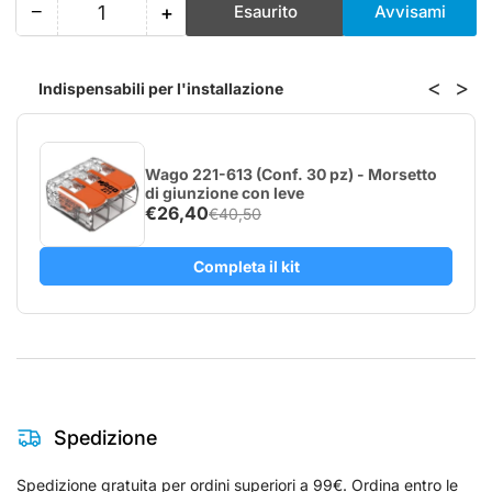
−
+
Esaurito
Avvisami
Quantità
Riduci
Aumenta
quantità
quantità
per
per
<
>
Indispensabili per l'installazione
Shelly
Shelly
BLU
BLU
RC
RC
Button
Button
Wago 221-613 (Conf. 30 pz) - Morsetto
4
4
di giunzione con leve
€26,40
€40,50
Completa il kit
Spedizione
Spedizione gratuita per ordini superiori a 99€. Ordina entro le