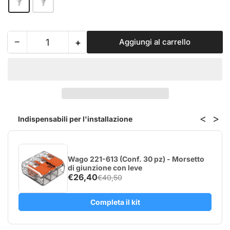
−
+
Aggiungi al carrello
Quantità
Riduci
Aumenta
quantità
quantità
per
per
Shelly
Shelly
Duo
Duo
GU10
GU10
<
>
Indispensabili per l'installazione
Wago 221-613 (Conf. 30 pz) - Morsetto
di giunzione con leve
€26,40
€40,50
Completa il kit