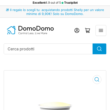
Excellent
4.9 out of 5
Trustpilot
🎁 Il regalo lo scegli tu: acquistando prodotti Shelly per un valore
minimo di 9,90€! Solo su DomoDomo.
Accedi
Apri il mini carrello
Cerca
prodotti