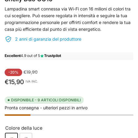
Lampadina smart connessa via Wi-Fi con 16 milioni di colori tra
cui scegliere. Può essere regolata in intensità e seguire la tua
programmazione personale per offrirti comfort e rendere la tua
casa più efficiente dal punto di vista energetico.
2 anni di garanzia del produttore
Excellent
4.9 out of 5
Trustpilot
Prezzo
Prezzo
€19,90
-20%
standard
di
€15,90
IVA INC.
vendita
DISPONIBILE - 9 ARTICOLI DISPONIBILI
Pronta consegna - ulteriori pezzi in arrivo
Colore della luce