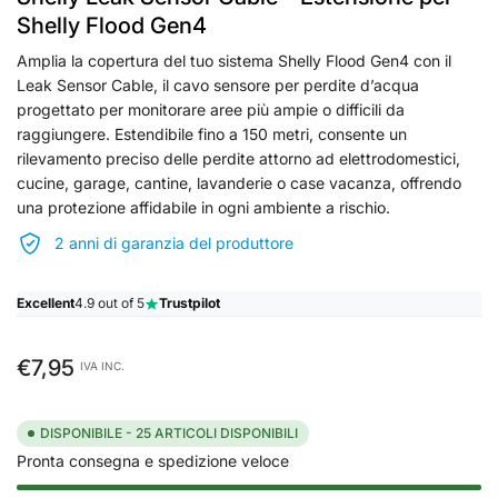
Shelly Flood Gen4
Amplia la copertura del tuo sistema Shelly Flood Gen4 con il
Leak Sensor Cable, il cavo sensore per perdite d’acqua
progettato per monitorare aree più ampie o difficili da
raggiungere. Estendibile fino a 150 metri, consente un
rilevamento preciso delle perdite attorno ad elettrodomestici,
cucine, garage, cantine, lavanderie o case vacanza, offrendo
una protezione affidabile in ogni ambiente a rischio.
2 anni di garanzia del produttore
Excellent
4.9 out of 5
Trustpilot
Prezzo
€7,95
IVA INC.
standard
DISPONIBILE - 25 ARTICOLI DISPONIBILI
Pronta consegna e spedizione veloce