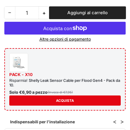
−
+
Aggiungi al carrello
Quantità
Riduci
Aumenta
quantità
quantità
per
per
Shelly
Shelly
Altre opzioni di pagamento
Leak
Leak
Sensor
Sensor
Cable
Cable
–
–
Estensione
Estensione
per
per
PACK - X10
Shelly
Shelly
Risparmia!
Shelly Leak Sensor Cable per Flood Gen4 - Pack da
Flood
Flood
10
.
Gen4
Gen4
Solo €6,90 a pezzo
(Invece di €7,95)
ACQUISTA
<
>
Indispensabili per l'installazione