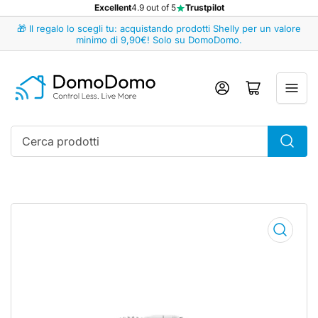
Excellent
4.9 out of 5
Trustpilot
🎁 Il regalo lo scegli tu: acquistando prodotti Shelly per un valore
minimo di 9,90€! Solo su DomoDomo.
Accedi
Apri il mini carrello
Cerca
prodotti