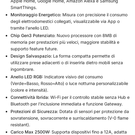
Apple Home, Google Home, Amazon Alexa e Samsung
SmartThings.
Monitoraggio Energetico:
Misura con precisione il consumo
degli elettrodomestici collegati, visualizzabile via App o
tramite l'anello LED.
Chip Gen3 Potenziato:
Nuovo processore con 8MB di
memoria per prestazioni più veloci, maggiore stabilità e
supporto feature future.
Design Salvaspazio:
La forma compatta permette di
utilizzare prese adiacenti o di inserirla dietro mobili senza
ingombrare.
Anello LED RGB:
Indicatore visivo del consumo
(Verde=Basso, Rosso=Alto) o luce notturna personalizzabile
(colore e intensità).
Connettività Ibrida:
Wi-Fi per il controllo stabile senza Hub e
Bluetooth per l'inclusione immediata e funzione Gateway.
Protezioni di Sicurezza:
Dotata di sensori per protezione da
sovratensione, sovracorrente e surriscaldamento (V-0 flame
resistant).
Carico Max 2500W:
Supporta dispositivi fino a 12A, adatta