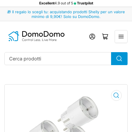
Excellent
4.9 out of 5
Trustpilot
🎁 Il regalo lo scegli tu: acquistando prodotti Shelly per un valore
minimo di 9,90€! Solo su DomoDomo.
Accedi
Apri il mini carrello
Cerca
prodotti