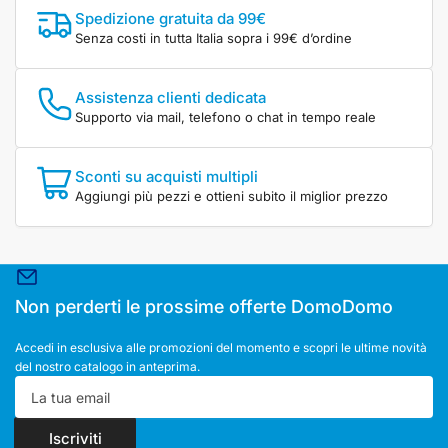
Spedizione gratuita da 99€
Senza costi in tutta Italia sopra i 99€ d’ordine
Assistenza clienti dedicata
Supporto via mail, telefono o chat in tempo reale
Sconti su acquisti multipli
Aggiungi più pezzi e ottieni subito il miglior prezzo
Non perderti le prossime offerte DomoDomo
Accedi in esclusiva alle promozioni del momento e scopri le ultime novità
del nostro catalogo in anteprima.
La
tua
email
Iscriviti