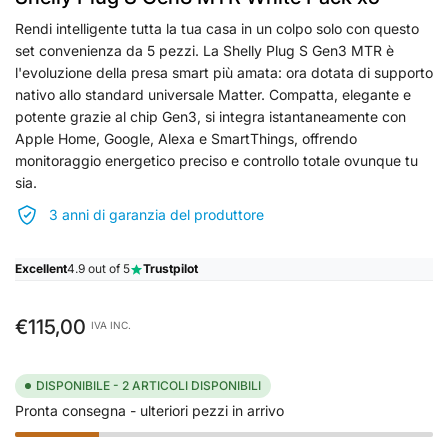
Rendi intelligente tutta la tua casa in un colpo solo con questo
set convenienza da 5 pezzi. La Shelly Plug S Gen3 MTR è
l'evoluzione della presa smart più amata: ora dotata di supporto
nativo allo standard universale Matter. Compatta, elegante e
potente grazie al chip Gen3, si integra istantaneamente con
Apple Home, Google, Alexa e SmartThings, offrendo
monitoraggio energetico preciso e controllo totale ovunque tu
sia.
3 anni di garanzia del produttore
Excellent
4.9 out of 5
Trustpilot
Prezzo
€115,00
IVA INC.
standard
DISPONIBILE - 2 ARTICOLI DISPONIBILI
Pronta consegna - ulteriori pezzi in arrivo