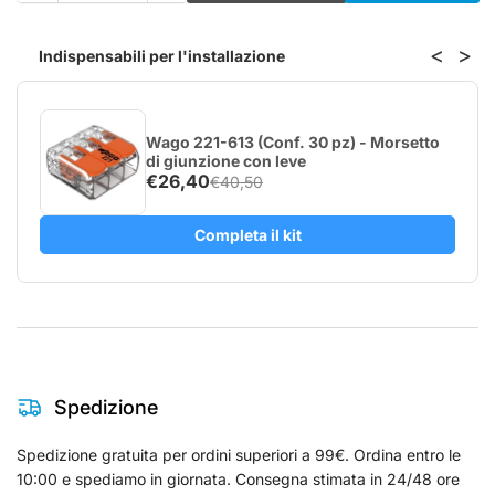
quantità
quantità
per
per
<
>
Indispensabili per l'installazione
Shelly
Shelly
Pro
Pro
3EM-
3EM-
3CT63
3CT63
Wago 221-613 (Conf. 30 pz) - Morsetto
–
–
di giunzione con leve
Misuratore
Misuratore
€26,40
€40,50
di
di
Energia
Energia
Completa il kit
Trifase
Trifase
Professionale
Professionale
Spedizione
Spedizione gratuita per ordini superiori a 99€. Ordina entro le
10:00 e spediamo in giornata. Consegna stimata in 24/48 ore