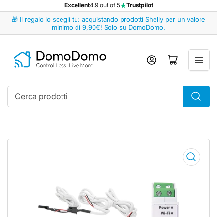
Excellent
4.9 out of 5
Trustpilot
🎁 Il regalo lo scegli tu: acquistando prodotti Shelly per un valore
minimo di 9,90€! Solo su DomoDomo.
Accedi
Apri il mini carrello
Cerca
prodotti