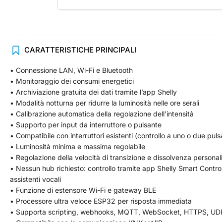
Carica
CARATTERISTICHE PRINCIPALI
immagine
4
• Connessione LAN, Wi-Fi e Bluetooth
in
visualizzazione
• Monitoraggio dei consumi energetici
Raccolta
• Archiviazione gratuita dei dati tramite l’app Shelly
• Modalità notturna per ridurre la luminosità nelle ore serali
• Calibrazione automatica della regolazione dell’intensità
• Supporto per input da interruttore o pulsante
• Compatibile con interruttori esistenti (controllo a uno o due puls
• Luminosità minima e massima regolabile
• Regolazione della velocità di transizione e dissolvenza personal
• Nessun hub richiesto: controllo tramite app Shelly Smart Contro
assistenti vocali
• Funzione di estensore Wi-Fi e gateway BLE
• Processore ultra veloce ESP32 per risposta immediata
• Supporta scripting, webhooks, MQTT, WebSocket, HTTPS, UDP, T