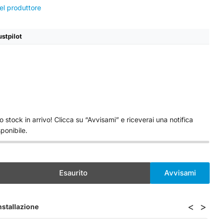
el produttore
ustpilot
 stock in arrivo! Clicca su “Avvisami” e riceverai una notifica
ponibile.
Esaurito
Avvisami
menta
ntità
<
>
installazione
lly
o