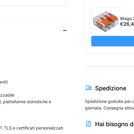
Dimmer
Di
2PM
2P
Wago 2
€26,
anti)
Spedizione
izzabile
Spedizione gratuita per o
l, piattaforme domotiche e
giornata. Consegna stima
Hai bisogno de
LS e certificati personalizzati