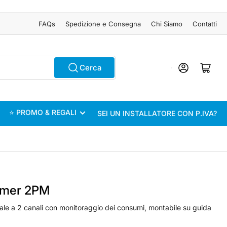
FAQs
Spedizione e Consegna
Chi Siamo
Contatti
Accedi
Apri il mini carrel
Cerca
⭐ PROMO & REGALI
SEI UN INSTALLATORE CON P.IVA?
mmer 2PM
le a 2 canali con monitoraggio dei consumi, montabile su guida