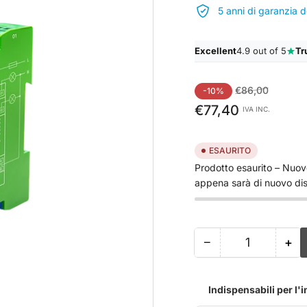
5 anni di garanzia d
Excellent
4.9 out of 5
Tr
Prezzo
Prezzo
€86,00
-10%
standard
di
€77,40
IVA INC.
vendita
ESAURITO
Prodotto esaurito – Nuovo
appena sarà di nuovo dis
−
+
Quantità
Riduci
Au
quantità
qua
per
per
Indispensabili per l'
Shelly
She
Pro
Pr