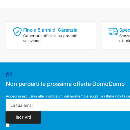
Fino a 5 anni di Garanzia
Sped
Copertura ufficiale su prodotti
Senza 
selezionati
d’ord
Non perderti le prossime offerte DomoDomo
Accedi in esclusiva alle promozioni del momento e scopri le ultime novità de
La
tua
email
Iscriviti