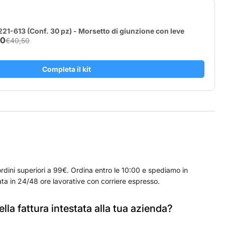
mmer
M
21-613 (Conf. 30 pz) - Morsetto di giunzione con leve
40
€40,50
Completa il kit
rdini superiori a 99€. Ordina entro le 10:00 e spediamo in
ta in 24/48 ore lavorative con corriere espresso.
lla fattura intestata alla tua azienda?