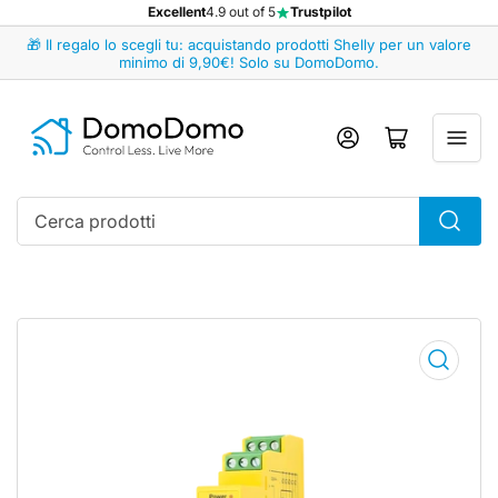
Excellent
4.9 out of 5
Trustpilot
🎁 Il regalo lo scegli tu: acquistando prodotti Shelly per un valore
minimo di 9,90€! Solo su DomoDomo.
Accedi
Apri il mini carrello
Cerca
prodotti