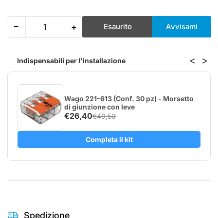
−
+
Esaurito
Avvisami
Quantità
Riduci
Aumenta
quantità
quantità
per
per
<
>
Indispensabili per l'installazione
Shelly
Shelly
Pro
Pro
RGBWW
RGBWW
PM
PM
Wago 221-613 (Conf. 30 pz) - Morsetto
di giunzione con leve
€26,40
€40,50
Completa il kit
Spedizione