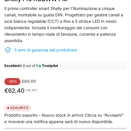
Il primo controller smart Shelly per l’illuminazione a cinque
canali, montabile su guida DIN. Progettato per gestire canali a
luce bianca regolabile (CCT) e fino a 5 strisce LED in modo
indipendente. Include il monitoraggio dei consumi con
rilevamento in tempo reale di tensione, corrente e potenza
assorbita.
5 anni di garanzia del produttore
Excellent
4.9 out of 5
Trustpilot
Prezzo
Prezzo
€69,00
-10%
standard
di
€62,40
IVA INC.
vendita
ESAURITO
Prodotto esaurito – Nuovo stock in arrivo! Clicca su “Avvisami”
e riceverai una notifica appena sarà di nuovo disponibile.