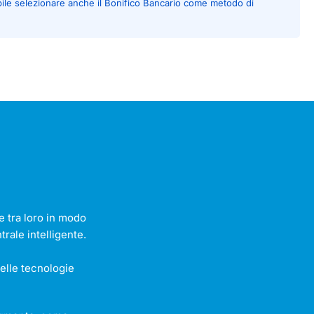
bile selezionare anche il Bonifico Bancario come metodo di
e tra loro in modo
rale intelligente.
delle tecnologie