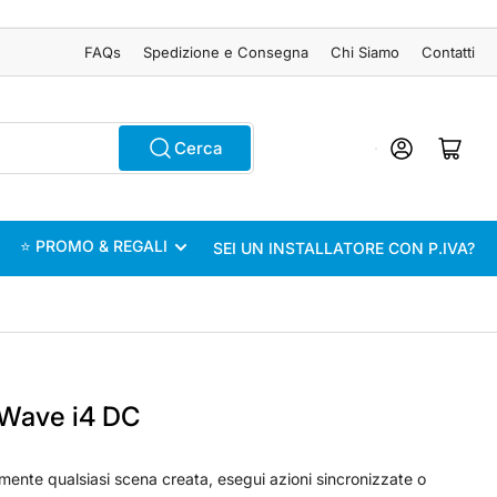
FAQs
Spedizione e Consegna
Chi Siamo
Contatti
Accedi
Apri il mini carrel
Cerca
⭐ PROMO & REGALI
SEI UN INSTALLATORE CON P.IVA?
 Wave i4 DC
mente qualsiasi scena creata, esegui azioni sincronizzate o