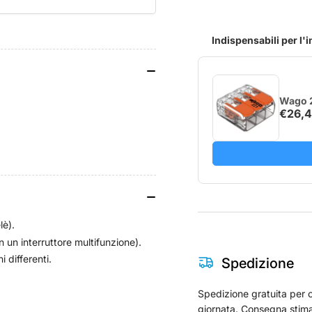
Qubino
Qu
Wave
Wa
i4
i4
Indispensabili per l'
DC
DC
Wago 2
€26,
lè).
n un interruttore multifunzione).
 differenti.
Spedizione
Spedizione gratuita per o
giornata. Consegna stima