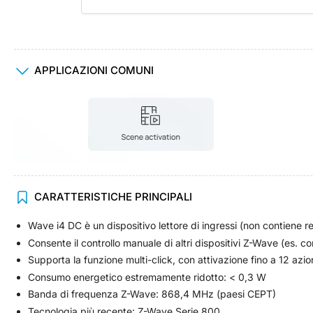
Carica
APPLICAZIONI COMUNI
immagine
4
in
visualizzazione
Raccolta
CARATTERISTICHE PRINCIPALI
Wave i4 DC è un dispositivo lettore di ingressi (non contiene re
Consente il controllo manuale di altri dispositivi Z-Wave (es. co
Supporta la funzione multi-click, con attivazione fino a 12 azioni
Consumo energetico estremamente ridotto: < 0,3 W
Banda di frequenza Z-Wave: 868,4 MHz (paesi CEPT)
Tecnologia più recente: Z-Wave Serie 800