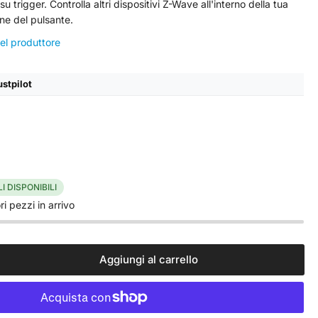
u trigger. Controlla altri dispositivi Z-Wave all'interno della tua
ne del pulsante.
del produttore
ustpilot
I DISPONIBILI
i pezzi in arrivo
Aggiungi al carrello
menta
ntità
lly