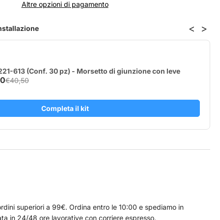
Altre opzioni di pagamento
bino
ve
<
>
installazione
21-613 (Conf. 30 pz) - Morsetto di giunzione con leve
40
€40,50
Completa il kit
rdini superiori a 99€. Ordina entro le 10:00 e spediamo in
ta in 24/48 ore lavorative con corriere espresso.