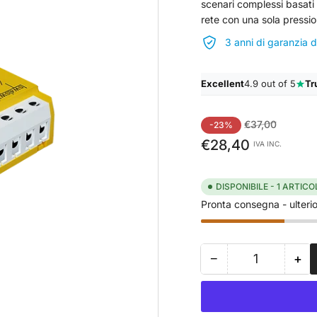
scenari complessi basati s
rete con una sola pressio
3 anni di garanzia 
Excellent
4.9 out of 5
Tr
Prezzo
Prezzo
€37,00
-23%
standard
di
€28,40
IVA INC.
vendita
DISPONIBILE - 1 ARTICOL
Pronta consegna - ulterior
−
+
Quantità
Riduci
Au
quantità
qua
per
per
Shelly
She