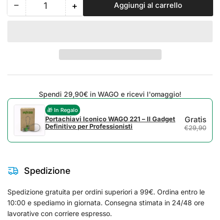
−
+
Aggiungi al carrello
Quantità
Riduci
Aumenta
quantità
quantità
per
per
Wago
Wago
221-
221-
415
415
(Conf.
(Conf.
25
25
pz)
pz)
Spendi 29,90€ in WAGO e ricevi l'omaggio!
-
-
🎁 In Regalo
Morsetto
Morsetto
Portachiavi Iconico WAGO 221 – Il Gadget
Gratis
di
di
Definitivo per Professionisti
€29,90
giunzione
giunzione
con
con
leve
leve
Spedizione
Spedizione gratuita per ordini superiori a 99€. Ordina entro le
10:00 e spediamo in giornata. Consegna stimata in 24/48 ore
lavorative con corriere espresso.