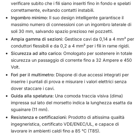
verificare subito che i fili siano inseriti fino in fondo e spelati
correttamente, evitando contatti instabili.
Ingombro minimo:
Il suo design intelligente garantisce il
massimo numero di connessioni con un ingombro laterale di
soli 30 mm, salvando spazio prezioso nei pozzetti.
Ampia gamma di sezioni:
Gestisce cavi da 0,14 a 4 mm² per
conduttori flessibili e da 0,2 a 4 mm² per i fili in rame rigidi.
Sicurezza ad alto carico:
Omologato per sostenere in totale
sicurezza un passaggio di corrente fino a 32 Ampere e 450
Volt.
Fori per il multimetro:
Dispone di due accessi integrati per
inserire i puntali di prova e misurare i valori elettrici senza
dover staccare i cavi.
Guida alla spelatura:
Una comoda traccia visiva (dima)
impressa sul lato del morsetto indica la lunghezza esatta da
sguainare (11 mm).
Resistenza e certificazioni:
Prodotto di altissima qualità
ingegneristica, certificato VDE/ENEC/UL, e capace di
lavorare in ambienti caldi fino a 85 °C (T85).