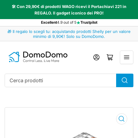
🛠️ Con 29,90€ di prodotti WAGO ricevi il Portachiavi 221 in
REGALO. Il gadget iconico dei PRO!
Excellent
4.9 out of 5
Trustpilot
🎁 Il regalo lo scegli tu: acquistando prodotti Shelly per un valore
minimo di 9,90€! Solo su DomoDomo.
Accedi
Apri il mini carrello
Cerca
prodotti