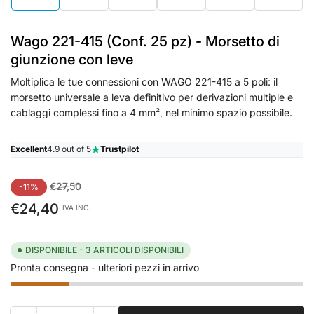
in
in
in
in
in
in
visualizzazione
visualizzazione
visualizzazione
visualizzazione
visualizzazione
visualiz
Raccolta
Raccolta
Raccolta
Raccolta
Raccolta
Raccolt
Wago 221-415 (Conf. 25 pz) - Morsetto di
giunzione con leve
Moltiplica le tue connessioni con WAGO 221-415 a 5 poli: il
morsetto universale a leva definitivo per derivazioni multiple e
cablaggi complessi fino a 4 mm², nel minimo spazio possibile.
Excellent
4.9 out of 5
Trustpilot
Prezzo
Prezzo
€27,50
-11%
standard
di
€24,40
IVA INC.
vendita
DISPONIBILE - 3 ARTICOLI DISPONIBILI
Pronta consegna - ulteriori pezzi in arrivo