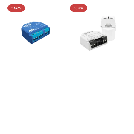
-34%
-30%