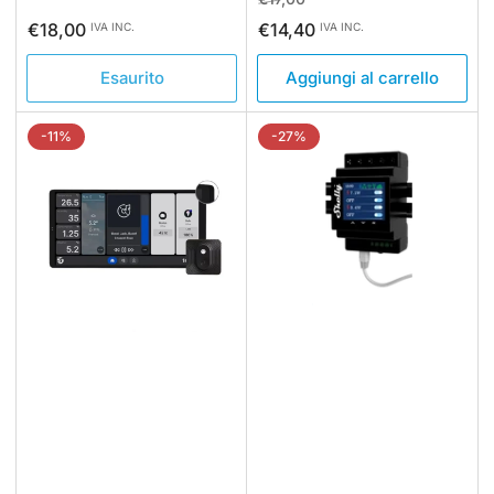
standard
di
Prezzo
€18,00
€14,40
IVA INC.
IVA INC.
vendita
standard
Esaurito
Aggiungi al carrello
-11%
-27%