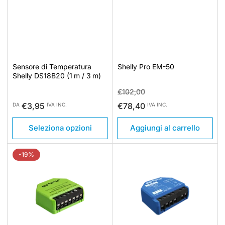
Sensore di Temperatura
Shelly Pro EM-50
Shelly DS18B20 (1 m / 3 m)
Prezzo
Prezzo
€102,00
standard
di
Prezzo
€3,95
€78,40
DA
IVA INC.
IVA INC.
vendita
standard
Seleziona opzioni
Aggiungi al carrello
-19%