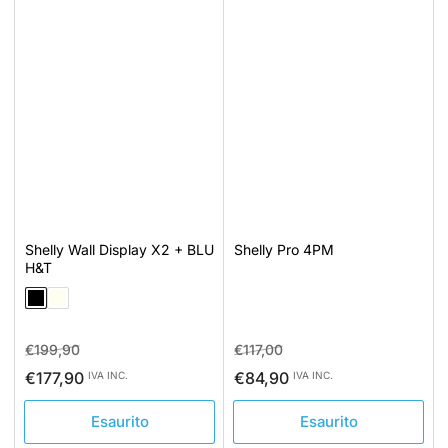
Shelly Wall Display X2 + BLU
Shelly Pro 4PM
H&T
Prezzo
Prezzo
Prezzo
Prezzo
€199,90
€117,00
standard
di
standard
di
€177,90
€84,90
IVA INC.
IVA INC.
vendita
vendita
Esaurito
Esaurito