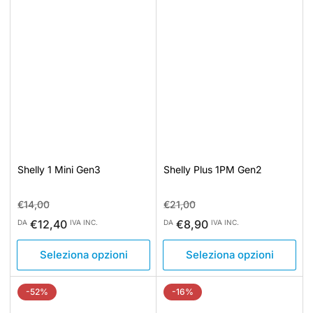
Shelly 1 Mini Gen3
Shelly Plus 1PM Gen2
Prezzo
Prezzo
Prezzo
Prezzo
€14,00
€21,00
standard
di
standard
di
€12,40
€8,90
DA
IVA INC.
DA
IVA INC.
vendita
vendita
Seleziona opzioni
Seleziona opzioni
-52%
-16%