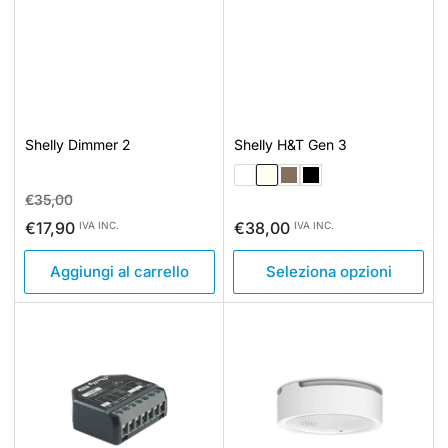
Shelly Dimmer 2
Shelly H&T Gen 3
Prezzo
Prezzo
€35,00
standard
di
Prezzo
€17,90
€38,00
IVA INC.
IVA INC.
vendita
standard
Aggiungi al carrello
Seleziona opzioni