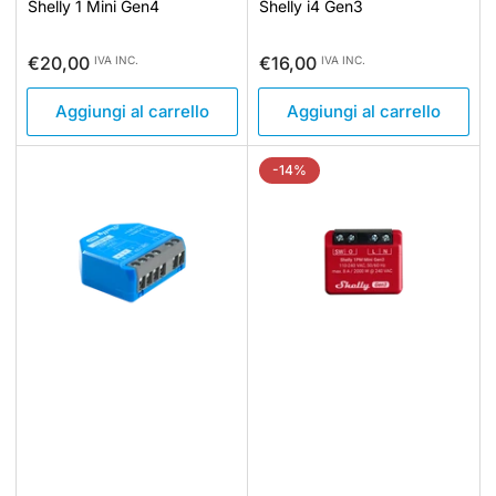
Shelly 1 Mini Gen4
Shelly i4 Gen3
Prezzo
Prezzo
€20,00
€16,00
IVA INC.
IVA INC.
standard
standard
Aggiungi al carrello
Aggiungi al carrello
-14%