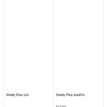
Shelly Plus Uni
Shelly Plus AddOn
Prezzo
Prezzo
€17,00