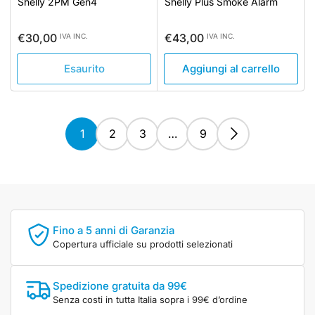
Shelly 2PM Gen4
Shelly Plus Smoke Alarm
Prezzo
Prezzo
€30,00
€43,00
IVA INC.
IVA INC.
standard
standard
Esaurito
Aggiungi al carrello
1
2
3
…
9
Fino a 5 anni di Garanzia
Copertura ufficiale su prodotti selezionati
Spedizione gratuita da 99€
Senza costi in tutta Italia sopra i 99€ d’ordine