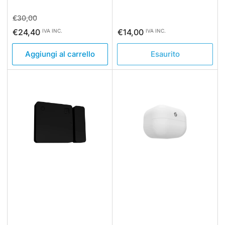
Prezzo
Prezzo
€30,00
standard
di
Prezzo
€24,40
€14,00
IVA INC.
IVA INC.
vendita
standard
Aggiungi al carrello
Esaurito