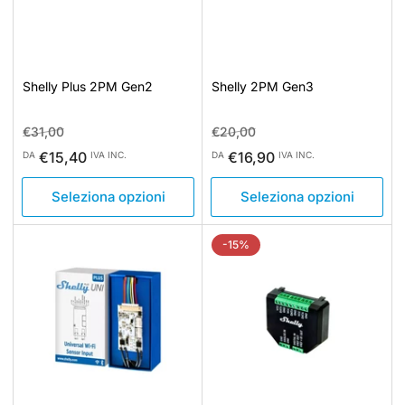
Shelly Plus 2PM Gen2
Shelly 2PM Gen3
Prezzo
Prezzo
Prezzo
Prezzo
€31,00
€20,00
standard
di
standard
di
€15,40
€16,90
DA
IVA INC.
DA
IVA INC.
vendita
vendita
Seleziona opzioni
Seleziona opzioni
-15%