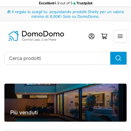
Excellent
4.9 out of 5
Trustpilot
🎁 Il regalo lo scegli tu: acquistando prodotti Shelly per un valore
minimo di 9,90€! Solo su DomoDomo.
Accedi
Apri il mini carrello
Cerca
prodotti
Più venduti