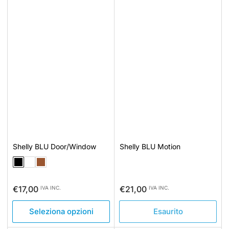
Shelly BLU Door/Window
Shelly BLU Motion
Prezzo
Prezzo
€17,00
€21,00
IVA INC.
IVA INC.
standard
standard
Seleziona opzioni
Esaurito